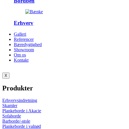
Bordben
Erhverv
Galleri
Referencer
Bæredygtighed
Showroom
Om os
Kontakt
X
Produkter
Erhvervsindretning
Skamler
Plankeborde i Akacie
Sofaborde
Barborde/-stole
Plankeborde i valnød