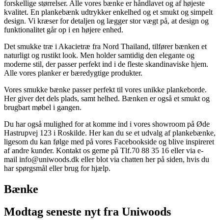
forskellige størrelser. Alle vores bænke er håndlavet og af højeste
kvalitet. En plankebænk udtrykker enkelhed og et smukt og simpelt
design. Vi kræser for detaljen og lægger stor vægt på, at design og
funktionalitet går op i en højere enhed.
Det smukke træ i Akacietræ fra Nord Thailand, tilfører bænken et
naturligt og rustikt look. Men holder samtidig den elegante og
moderne stil, der passer perfekt ind i de fleste skandinaviske hjem.
Alle vores planker er bæredygtige produkter.
Vores smukke bænke passer perfekt til vores unikke plankeborde.
Her giver det dels plads, samt helhed. Bænken er også et smukt og
brugbart møbel i gangen.
Du har også mulighed for at komme ind i vores showroom på Øde
Hastrupvej 123 i Roskilde. Her kan du se et udvalg af plankebænke,
ligesom du kan følge med på vores Facebookside og blive inspireret
af andre kunder. Kontakt os gerne på Tlf.70 88 35 16 eller via e-
mail info@uniwoods.dk eller blot via chatten her på siden, hvis du
har spørgsmål eller brug for hjælp.
Bænke
Modtag seneste nyt fra Uniwoods