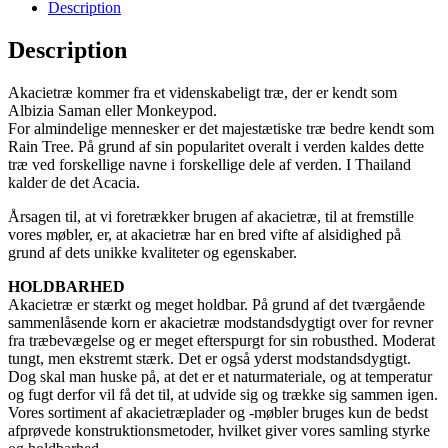
Description
Description
Akacietræ kommer fra et videnskabeligt træ, der er kendt som
Albizia Saman eller Monkeypod.
For almindelige mennesker er det majestætiske træ bedre kendt som
Rain Tree. På grund af sin popularitet overalt i verden kaldes dette
træ ved forskellige navne i forskellige dele af verden. I Thailand
kalder de det Acacia.
Årsagen til, at vi foretrækker brugen af akacietræ, til at fremstille
vores møbler, er, at akacietræ har en bred vifte af alsidighed på
grund af dets unikke kvaliteter og egenskaber.
HOLDBARHED
Akacietræ er stærkt og meget holdbar. På grund af det tværgående
sammenlåsende korn er akacietræ modstandsdygtigt over for revner
fra træbevægelse og er meget efterspurgt for sin robusthed. Moderat
tungt, men ekstremt stærk. Det er også yderst modstandsdygtigt.
Dog skal man huske på, at det er et naturmateriale, og at temperatur
og fugt derfor vil få det til, at udvide sig og trække sig sammen igen.
Vores sortiment af akacietræplader og -møbler bruges kun de bedst
afprøvede konstruktionsmetoder, hvilket giver vores samling styrke