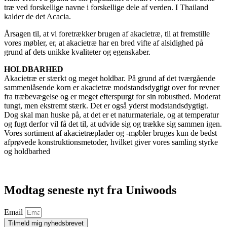
træ ved forskellige navne i forskellige dele af verden. I Thailand
kalder de det Acacia.
Årsagen til, at vi foretrækker brugen af akacietræ, til at fremstille
vores møbler, er, at akacietræ har en bred vifte af alsidighed på
grund af dets unikke kvaliteter og egenskaber.
HOLDBARHED
Akacietræ er stærkt og meget holdbar. På grund af det tværgående
sammenlåsende korn er akacietræ modstandsdygtigt over for revner
fra træbevægelse og er meget efterspurgt for sin robusthed. Moderat
tungt, men ekstremt stærk. Det er også yderst modstandsdygtigt.
Dog skal man huske på, at det er et naturmateriale, og at temperatur
og fugt derfor vil få det til, at udvide sig og trække sig sammen igen.
Vores sortiment af akacietræplader og -møbler bruges kun de bedst
afprøvede konstruktionsmetoder, hvilket giver vores samling styrke
og holdbarhed
Modtag seneste nyt fra Uniwoods
Email
Tilmeld mig nyhedsbrevet