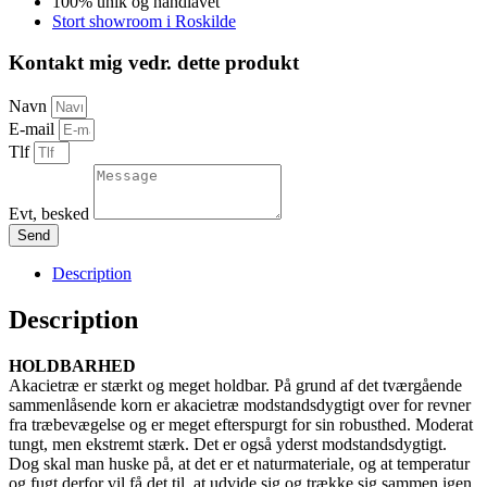
100% unik og håndlavet
Stort showroom i Roskilde
Kontakt mig vedr. dette produkt
Navn
E-mail
Tlf
Evt, besked
Send
Description
Description
HOLDBARHED
Akacietræ er stærkt og meget holdbar. På grund af det tværgående
sammenlåsende korn er akacietræ modstandsdygtigt over for revner
fra træbevægelse og er meget efterspurgt for sin robusthed. Moderat
tungt, men ekstremt stærk. Det er også yderst modstandsdygtigt.
Dog skal man huske på, at det er et naturmateriale, og at temperatur
og fugt derfor vil få det til, at udvide sig og trække sig sammen igen.